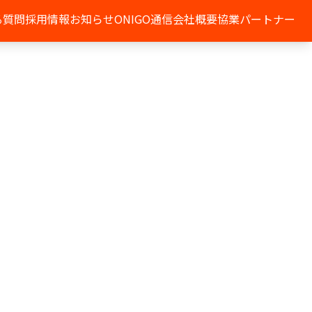
る質問
採用情報
お知らせ
ONIGO通信
会社概要
協業パートナー