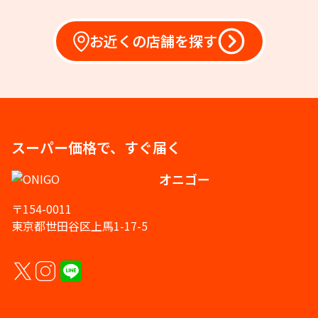
お近くの店舗を探す
スーパー価格で、すぐ届く
オニゴー
〒154-0011
東京都世田谷区上馬1-17-5