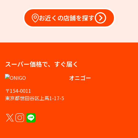
お近くの店舗を探す
スーパー価格で、すぐ届く
オニゴー
〒154-0011
東京都世田谷区上馬1-17-5