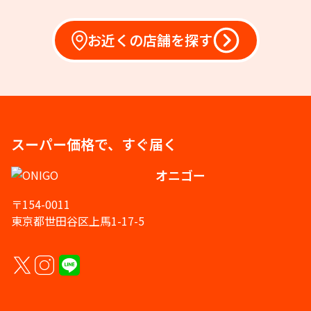
お近くの店舗を探す
スーパー価格で、すぐ届く
オニゴー
〒154-0011
東京都世田谷区上馬1-17-5