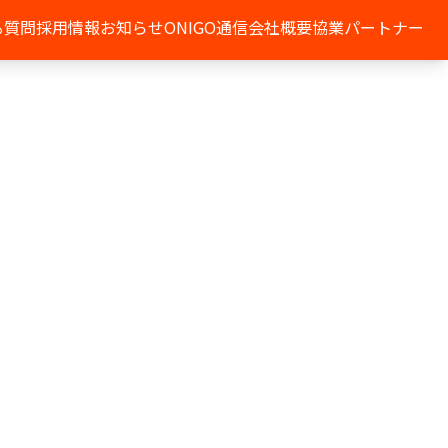
る質問
採用情報
お知らせ
ONIGO通信
会社概要
協業パートナー