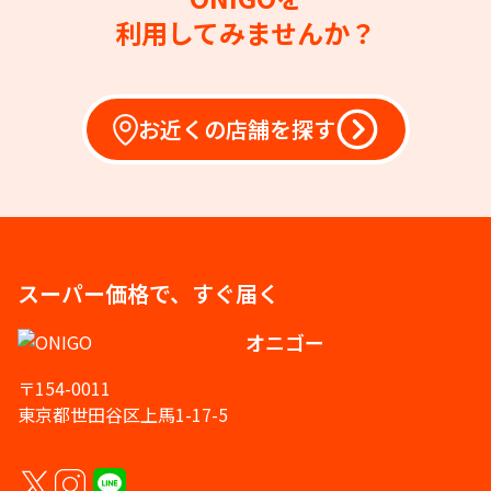
利用してみませんか？
お近くの店舗を探す
スーパー価格で、すぐ届く
オニゴー
〒154-0011
東京都世田谷区上馬1-17-5