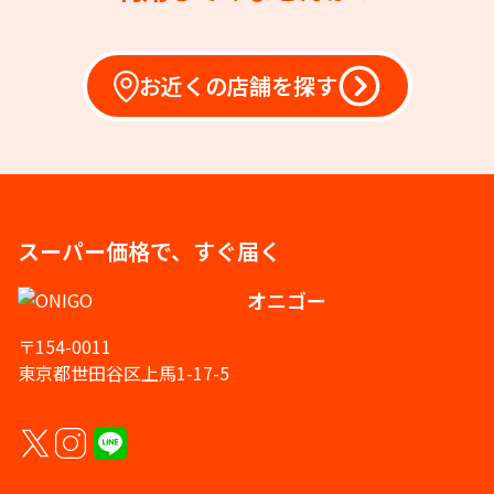
お近くの店舗を探す
スーパー価格で、すぐ届く
オニゴー
〒154-0011
東京都世田谷区上馬1-17-5