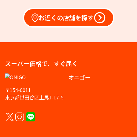
お近くの店舗を探す
スーパー価格で、すぐ届く
オニゴー
〒154-0011
東京都世田谷区上馬1-17-5