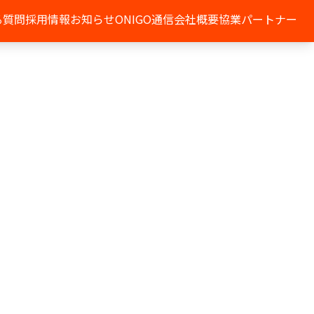
る質問
採用情報
お知らせ
ONIGO通信
会社概要
協業パートナー