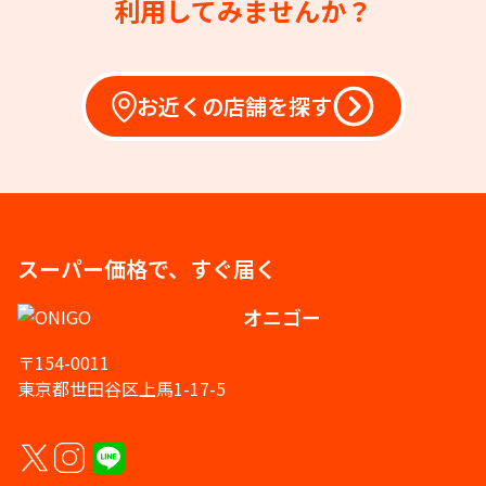
利用してみませんか？
お近くの店舗を探す
スーパー価格で、すぐ届く
オニゴー
〒154-0011
東京都世田谷区上馬1-17-5