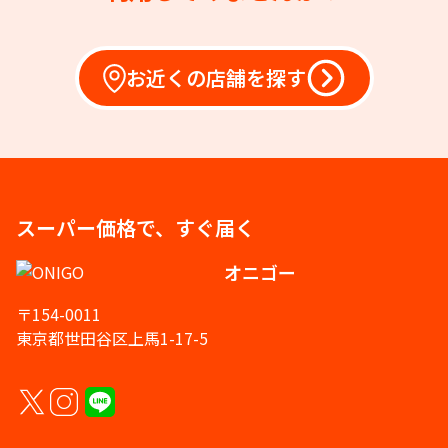
お近くの店舗を探す
スーパー価格で、すぐ届く
オニゴー
〒154-0011
東京都世田谷区上馬1-17-5