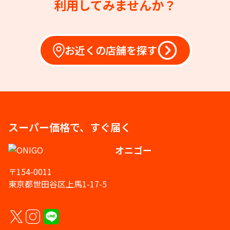
利用してみませんか？
お近くの店舗を探す
スーパー価格で、すぐ届く
オニゴー
〒154-0011
東京都世田谷区上馬1-17-5