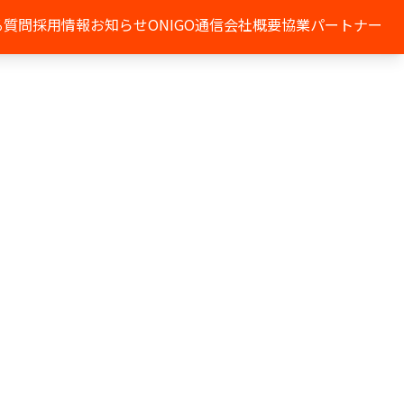
る質問
採用情報
お知らせ
ONIGO通信
会社概要
協業パートナー