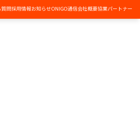
る質問
採用情報
お知らせ
ONIGO通信
会社概要
協業パートナー