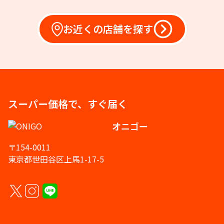
お近くの店舗を探す
スーパー価格で、すぐ届く
オニゴー
〒154-0011
東京都世田谷区上馬1-17-5