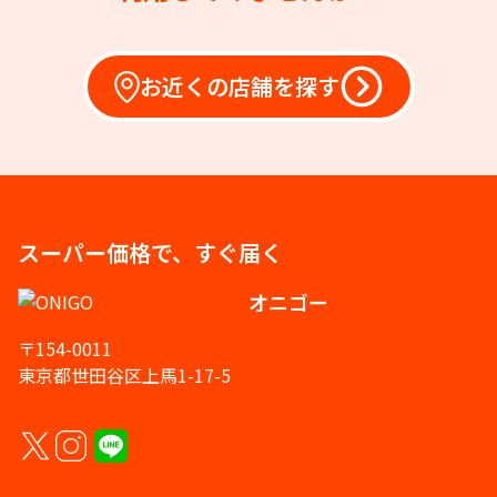
お近くの店舗を探す
スーパー価格で、すぐ届く
オニゴー
〒154-0011
東京都世田谷区上馬1-17-5