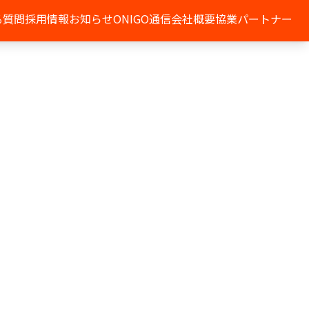
る質問
採用情報
お知らせ
ONIGO通信
会社概要
協業パートナー