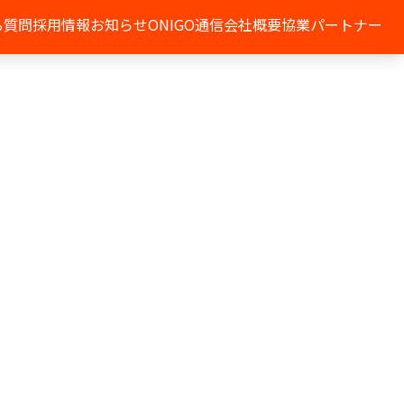
る質問
採用情報
お知らせ
ONIGO通信
会社概要
協業パートナー