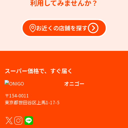
利用してみませんか？
お近くの店舗を探す
スーパー価格で、すぐ届く
オニゴー
〒154-0011
東京都世田谷区上馬1-17-5