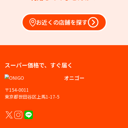
お近くの店舗を探す
スーパー価格で、すぐ届く
オニゴー
〒154-0011
東京都世田谷区上馬1-17-5