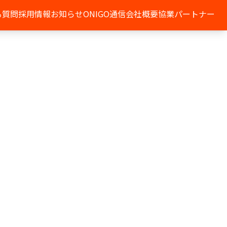
る質問
採用情報
お知らせ
ONIGO通信
会社概要
協業パートナー