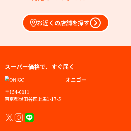
お近くの店舗を探す
スーパー価格で、すぐ届く
オニゴー
〒154-0011
東京都世田谷区上馬1-17-5