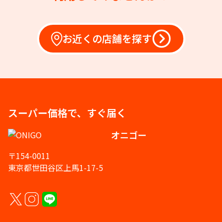
お近くの店舗を探す
スーパー価格で、すぐ届く
オニゴー
〒154-0011
東京都世田谷区上馬1-17-5