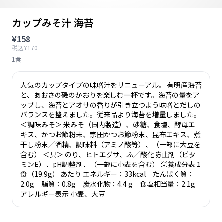
カップみそ汁 海苔
¥158
税込¥170
1食
人気のカップタイプの味噌󠄀汁をリニューアル。 有明産海苔
と、あおさの磯のかおりを楽しむ一杯です。海苔の量をア
ップし、海苔とアオサの香りが引き立つよう味噌󠄀とだしの
バランスを整えました。従来品より海苔を増量しました。
＜調味みそ＞ 米みそ（国内製造）、砂糖、食塩、酵母エ
キス、かつお節粉末、宗田かつお節粉末、昆布エキス、煮
干し粉末／酒精、調味料（アミノ酸等）、（一部に大豆を
含む） ＜具＞ のり、ヒトエグサ、ふ／酸化防止剤（ビタ
ミンE）、pH調整剤、（一部に小麦を含む） 栄養成分表 1
食（19.9g） あたり エネルギー：33kcal たんぱく質：
2.0g 脂質：0.8g 炭水化物：4.4 g 食塩相当量：2.1g
アレルギー表示 小麦、大豆