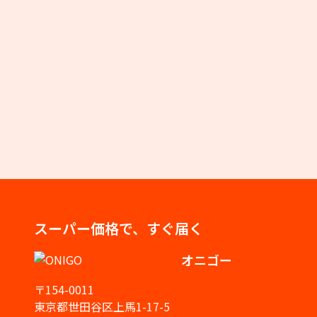
スーパー価格で、すぐ届く
オニゴー
〒154-0011
東京都世田谷区上馬1-17-5