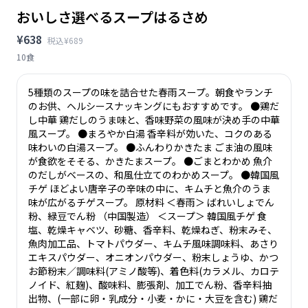
おいしさ選べるスープはるさめ
¥638
税込¥689
10食
5種類のスープの味を詰合せた春雨スープ。朝食やランチ
のお供、ヘルシースナッキングにもおすすめです。 ●鶏だ
し中華 鶏だしのうま味と、香味野菜の風味が決め手の中華
風スープ。 ●まろやか白湯 香辛料が効いた、コクのある
味わいの白湯スープ。 ●ふんわりかきたま ごま油の風味
が食欲をそそる、かきたまスープ。 ●ごまとわかめ 魚介
のだしがベースの、和風仕立てのわかめスープ。 ●韓国風
チゲ ほどよい唐辛子の辛味の中に、キムチと魚介のうま
味が広がるチゲスープ。 原材料 ＜春雨＞ ばれいしょでん
粉、緑豆でん粉 （中国製造） ＜スープ＞ 韓国風チゲ 食
塩、乾燥キャベツ、砂糖、香辛料、乾燥ねぎ、粉末みそ、
魚肉加工品、トマトパウダー、キムチ風味調味料、あさり
エキスパウダー、オニオンパウダー、粉末しょうゆ、かつ
お節粉末／調味料(アミノ酸等)、着色料(カラメル、カロテ
ノイド、紅麹)、酸味料、膨張剤、加工でん粉、香辛料抽
出物、(一部に卵・乳成分・小麦・かに・大豆を含む) 鶏だ