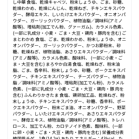
し中華 食塩、乾燥キャベツ、粉末しょうゆ、ごま、砂糖、
乾燥わかめ、乾燥にんじん、乾燥ねぎ、チキンエキスパウ
ダー、酵母エキス、しいたけエキスパウダー、オニオンパ
ウダー、ガーリックパウダー、植物油脂／調味料(アミノ
酸等)、増粘剤(加工でん粉、グァーガム)、カラメル色素、
(一部に乳成分・小麦・ ごま・大豆・鶏肉・豚肉を含む) ご
まとわかめ 食塩、ごま、乾燥わかめ、粉末しょうゆ、オニ
オンパウダー、ガーリックパウダー、かつお節粉末、砂
糖、乾燥ねぎ、植物油脂、あさりエキスパウダー／調味料
(アミノ酸等)、カラメル色素、酸味料、 (一部に小麦・ご
ま・大豆を含む) まろやか白湯 食塩、乾燥ねぎ、粉末油
脂、ごま、香辛料、粉末しょうゆ、砂糖、ポークエキスパ
ウダー、チキンエキスパウダー、チーズパウダー、植物油
脂 ／調味料(アミノ酸等)、増粘剤(加工でん粉)、カラメル
色素、(一部に乳成分・小麦・ごま・大豆・鶏肉・豚 肉を
含む) ふんわりかきたま 食塩、鶏卵加工品、乾燥ねぎ、粉
末しょうゆ、チキンエキスパウダー、砂糖、香辛料、ポー
クエキスパウダー、粉末ごま油、オニオンパウダー、野菜
パウダー、しいたけエキスパウダー、あさりエキスパウダ
ー、酵母エキス、植物油脂／調味料(アミノ酸等)、トレハ
ロース、加工でん粉、カロテノイド色素、酸味料、(一部
に卵・小麦・ごま・大豆・鶏肉・豚肉を含む) 栄養成分表
韓国風チゲ 1食(14.2g) あたり エネルギー：43kcal た