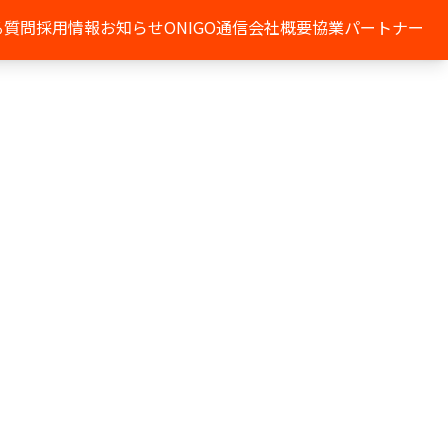
る質問
採用情報
お知らせ
ONIGO通信
会社概要
協業パートナー