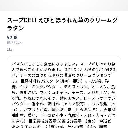
スープDELI えびとほうれん草のクリームグ
ラタン
¥208
税込¥224
1個
パスタがもちもち食感になりました。スープがしっかり絡
んで食べごたえがあります。 えびほうれん草の彩りが映え
る、チーズのコクたっぷりの濃厚なクリームグラタンで
す。 ■原材料名 パスタ（ベルギー製造）、でん粉、砂
糖、クリーミングパウダー、デキストリン、オニオン、食
塩、食用油脂、マッシュポテト、チーズ、えび加工品、全
粉乳、乾燥ほうれんそう、酵母エキス、ローストオニオン
パウダー、香辛料／調味料（アミノ酸等）、リン酸塩（Ｎ
ａ）、パプリカ色素、酸化防止剤（ビタミンＥ）、香辛料
抽出物、香料、（一部に小麦・乳成分・えび・大豆・ごま
を含む） ■栄養成分表示 栄養成分表示 1食分（46.2g）
あたり エネルギー：180kcal、たん白質：4.4g、脂質：