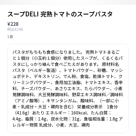
スープDELI 完熟トマトのスープパスタ
¥228
税込¥246
1食
パスタがもちもち食感になりました。 完熟トマトまるご
と１個分（小玉約１個分）使用したスープが、くるくるパ
スタにしっかり絡んで食べごたえがあります。 原材料名
パスタ（ベルギー製造）、トマトパウダー、砂糖、マッシ
ュポテト、デキストリン、でん粉、食塩、乾燥トマト、ク
リーミングパウダー、食用加工油脂、トマトエキス、香辛
料、チーズパウダー、あさりエキス、たらパウダー、小麦
発酵調味料、大豆発酵調味料、野菜エキス調味料／調味料
（アミノ酸等）、キサンタンガム、酸味料、（一部に小
麦・乳成分・大豆・鶏肉を含む） 栄養成分表示 1食分
（41.6g）あたり エネルギー：160kcal、たん白質：
4.4g、脂質：1.4g、炭水化物：31g、食塩相当量：1.8g ア
レルギー物質 乳成分、小麦、大豆、鶏肉