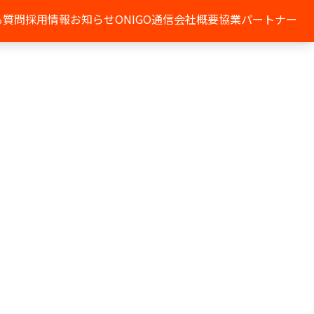
る質問
採用情報
お知らせ
ONIGO通信
会社概要
協業パートナー