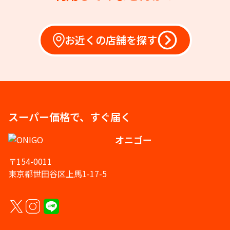
お近くの店舗を探す
スーパー価格で、すぐ届く
オニゴー
〒154-0011
東京都世田谷区上馬1-17-5