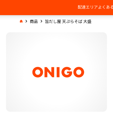
配達エリア
よくあ
商品
旨だし屋 天ぷらそば 大盛