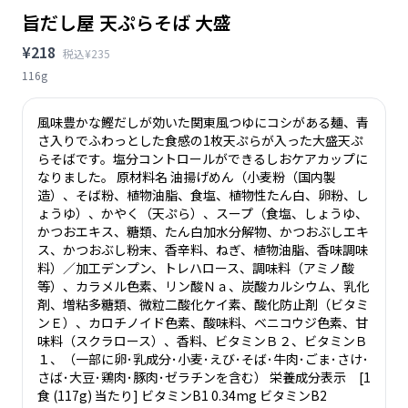
旨だし屋 天ぷらそば 大盛
¥218
税込¥235
116g
風味豊かな鰹だしが効いた関東風つゆにコシがある麺、青
さ入りでふわっとした食感の1枚天ぷらが入った大盛天ぷ
らそばです。塩分コントロールができるしおケアカップに
なりました。 原材料名 油揚げめん（小麦粉（国内製
造）、そば粉、植物油脂、食塩、植物性たん白、卵粉、し
ょうゆ）、かやく（天ぷら）、スープ（食塩、しょうゆ、
かつおエキス、糖類、たん白加水分解物、かつおぶしエキ
ス、かつおぶし粉末、香辛料、ねぎ、植物油脂、香味調味
料）／加工デンプン、トレハロース、調味料（アミノ酸
等）、カラメル色素、リン酸Ｎａ、炭酸カルシウム、乳化
剤、増粘多糖類、微粒二酸化ケイ素、酸化防止剤（ビタミ
ンＥ）、カロチノイド色素、酸味料、ベニコウジ色素、甘
味料（スクラロース）、香料、ビタミンＢ２、ビタミンＢ
１、（一部に卵･乳成分･小麦･えび･そば･牛肉･ごま･さけ･
さば･大豆･鶏肉･豚肉･ゼラチンを含む） 栄養成分表示 [1
食 (117g) 当たり] ビタミンB1 0.34mg ビタミンB2