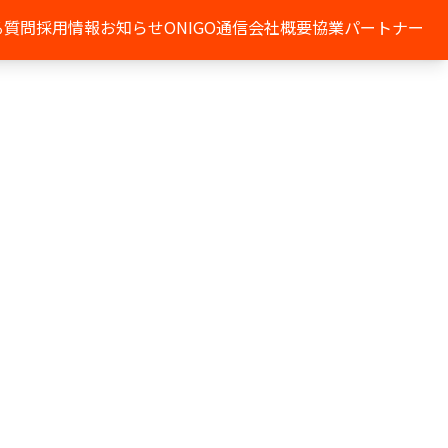
る質問
採用情報
お知らせ
ONIGO通信
会社概要
協業パートナー