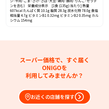
ジ･牛肉･ごま･さけ･さば･大豆･鶏肉･豚肉･りんご･ゼラチ
ンを含む） 栄養成分表示 [1食 (135g) 当たり] 熱量
607kcal たんぱく質 10.1g 脂質 28.3g 炭水化物 78.0g 食塩
相当量 4.7g ビタミンB1 0.32mg ビタミンB2 0.35mg カル
シウム 154mg
スーパー価格で、すぐ届く
ONIGOを
利用してみませんか？
お近くの店舗を探す