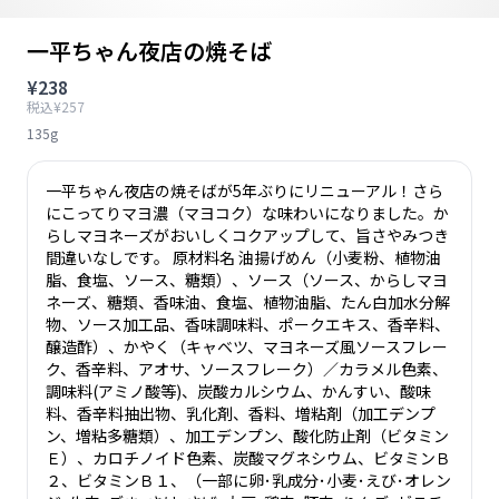
一平ちゃん夜店の焼そば
¥238
税込¥257
135g
一平ちゃん夜店の焼そばが5年ぶりにリニューアル！さら
にこってりマヨ濃（マヨコク）な味わいになりました。か
らしマヨネーズがおいしくコクアップして、旨さやみつき
間違いなしです。 原材料名 油揚げめん（小麦粉、植物油
脂、食塩、ソース、糖類）、ソース（ソース、からしマヨ
ネーズ、糖類、香味油、食塩、植物油脂、たん白加水分解
物、ソース加工品、香味調味料、ポークエキス、香辛料、
醸造酢）、かやく（キャベツ、マヨネーズ風ソースフレー
ク、香辛料、アオサ、ソースフレーク）／カラメル色素、
調味料(アミノ酸等)、炭酸カルシウム、かんすい、酸味
料、香辛料抽出物、乳化剤、香料、増粘剤（加工デンプ
ン、増粘多糖類）、加工デンプン、酸化防止剤（ビタミン
Ｅ）、カロチノイド色素、炭酸マグネシウム、ビタミンＢ
２、ビタミンＢ１、（一部に卵･乳成分･小麦･えび･オレン