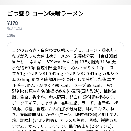
ごつ盛り コーン味噌ラーメン
¥178
税込¥192
138g
コクのある赤・白合わせ味噌スープに、コーン・鶏挽肉・
ねぎが入った大盛味噌ラーメン。 栄養成分表：1食(138g)
当たり エネルギー 579kcal たん白質 13.5g 脂質 31.5g 炭
水化物 60.3g 食塩相当量 6.8g めん・かやく 1.7g スー
プ 5.1g ビタミンB1 0.42mg ビタミンB2 0.41mg カルシウ
ム 235mg ※参考値 調理直後に分別して分析した値 エネ
ルギー : めん・かやく 490 kcal 、 スープ 89 kcal 、 合計
579 kcal 原材料名 油揚げめん(小麦粉(国内製造)、植物油
脂、食塩、香辛料、粉末野菜、卵白)、添付調味料(みそ、
ポークエキス、しょうゆ、香味油脂、ラード、香辛料、植
物油、砂糖、食塩、たん白加水分解物、酵母エキス、ね
ぎ、発酵調味料)、かやく(コーン、味付鶏挽肉)／加工でん
粉、調味料(アミノ酸等)、カラメル色素、酒精、炭酸カル
シウム、かんすい、レシチン、酸化防止剤(ビタミンE)、