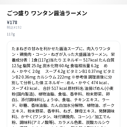
ごつ盛り ワンタン醤油ラーメン
¥178
税込¥192
117g
たまねぎの甘みを利かせた醤油スープに、肉入りワンタ
ン・鶏挽肉・コーン・ねぎが入った大盛醤油ラーメン。 栄
養成分表：1食(117g)当たり エネルギー 517kcal たん白質
12.5g 脂質 25.0g 炭水化物 60.4g 食塩相当量 6.2g め
ん・かやく 2.0g スープ 4.2g ビタミンB1 0.37mg ビタミ
ンB2 0.36mg カルシウム 222mg ※参考値 調理直後に分
別して分析した値 エネルギー : めん・かやく 474 kcal 、
スープ 43 kcal 、 合計 517 kcal 原材料名 油揚げめん(小麦
粉(国内製造)、植物油脂、食塩、香辛料、粉末野菜、卵
白)、添付調味料(しょうゆ、食塩、チキンエキス、ラー
ド、砂糖、香味油脂、たん白加水分解物、植物油、ポーク
エキス、粉末野菜、香辛料、ねぎ、酵母エキス、発酵調味
料)、かやく(ワンタン、味付鶏挽肉、コーン)／加工でん
粉、調味料(アミノ酸等)、カラメル色素、炭酸カルシウ