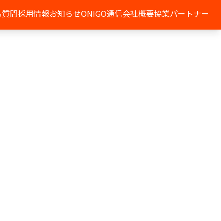
る質問
採用情報
お知らせ
ONIGO通信
会社概要
協業パートナー