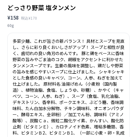
どっさり野菜 塩タンメン
¥158
税込¥170
60g
多菜少麺、これが旨さの新バランス！ 具材とスープを見直
し、さらに彩り良くおいしさがアップ！ スープと相性が良
く、歯切れの良い角刃のめんです。 豚と鶏をベースに香味
野菜の旨みやごま油のコク、胡椒をアクセントに利かせた
タンメンスープです。生姜の風味を調整し、鶏だしや野菜
の旨みを感じやすいスープに仕上げました。 シャキシャキ
とした食感の良いキャベツ、コーン、人参、ねぎを加えて
仕上げました。 原材料名 油揚げめん（小麦粉（国内製
造）、植物油脂、食塩、しょうゆ、砂糖）、かやく（キャ
ベツ、コーン、人参、ねぎ）、スープ（食塩、乳化油脂、
デキストリン、香辛料、ポークエキス、ぶどう糖、香味調
味料、たん白加水分解物、チキン調味料、オニオンパウダ
ー、酵母エキス、全卵粉）／加工でん粉、調味料（アミノ
酸等）、炭酸Ｃａ、微粒二酸化ケイ素、かんすい、酸化防
止剤（ビタミンＥ）、カロチノイド色素、増粘多糖類、香
料、ビタミンＢ2、ビタミンＢ1、（一部に小麦・卵・乳成