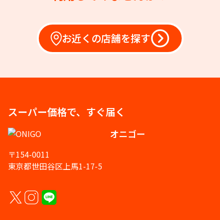
お近くの店舗を探す
スーパー価格で、すぐ届く
オニゴー
〒154-0011
東京都世田谷区上馬1-17-5