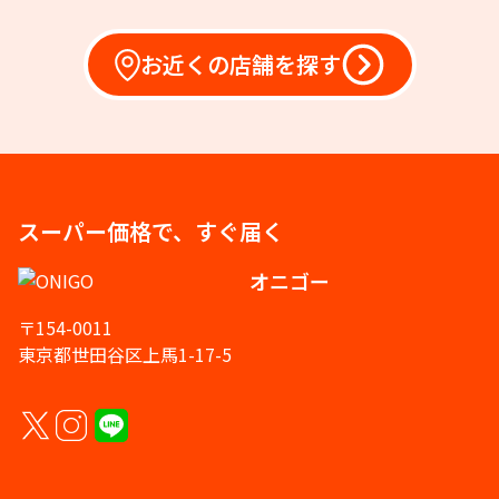
お近くの店舗を探す
スーパー価格で、すぐ届く
オニゴー
〒154-0011
東京都世田谷区上馬1-17-5