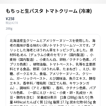
もちっと生パスタ トマトクリーム (冷凍)
¥258
税込¥278
288g
北海道産生クリームとアメリケーヌソースを使用した、海
老の風味が香る味わい深いトマトクリームソースです。プ
リッとした海老とほうれん草をトッピングしました。 原
材料名 めん〔デュラム小麦のセモリナ（国内製造）、小
麦粉（国内製造）、小麦たん白、卵粉／クチナシ色素、パ
プリカ色素〕、植物油脂、トマトペースト、乳等を主要原
料とする食品、野菜（ほうれん草、たまねぎ）、えび、砂
糖、ポークエキス、食塩、アメリケーヌソース、クリー
ム、ガーリックペースト、えび調味油、魚介エキス、酵母
エキス、香辛料／増粘剤（加工でん粉、キサンタンガ
ム）、調味料（アミノ酸等）、香料、クチナシ色素、パプ
リカ色素、（一部にえび・かに・小麦・卵・乳成分・大
豆・豚肉を含む） 栄養成分表示 [1食 (288g) 当たり] 熱
量 449kcal たんぱく質 12.0g 脂質 17.7g 炭水化物 60.5g 食