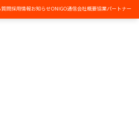
る質問
採用情報
お知らせ
ONIGO通信
会社概要
協業パートナー