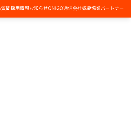
る質問
採用情報
お知らせ
ONIGO通信
会社概要
協業パートナー