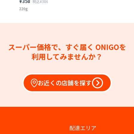
¥358
税込¥386
220g
スーパー価格で、すぐ届く
ONIGOを
利用してみませんか？
お近くの店舗を探す
配達エリア