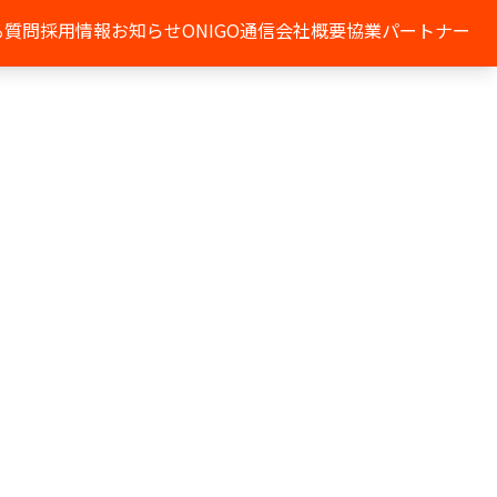
る質問
採用情報
お知らせ
ONIGO通信
会社概要
協業パートナー