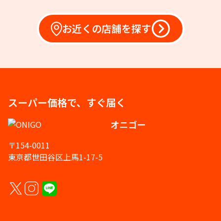
お近くの店舗を探す
スーパー価格で、すぐ届く
オニゴー
〒154-0011
東京都世田谷区上馬1-17-5