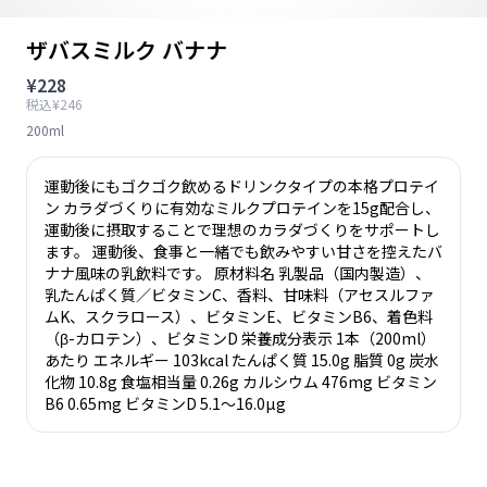
ザバスミルク バナナ
¥228
税込¥246
200ml
運動後にもゴクゴク飲めるドリンクタイプの本格プロテイ
ン カラダづくりに有効なミルクプロテインを15g配合し、
運動後に摂取することで理想のカラダづくりをサポートし
ます。 運動後、食事と一緒でも飲みやすい甘さを控えたバ
ナナ風味の乳飲料です。 原材料名 乳製品（国内製造）、
乳たんぱく質／ビタミンC、香料、甘味料（アセスルファ
ムK、スクラロース）、ビタミンE、ビタミンB6、着色料
（β-カロテン）、ビタミンD 栄養成分表示 1本（200ml）
あたり エネルギー 103kcal たんぱく質 15.0g 脂質 0g 炭水
化物 10.8g 食塩相当量 0.26g カルシウム 476mg ビタミン
B6 0.65mg ビタミンD 5.1～16.0µg