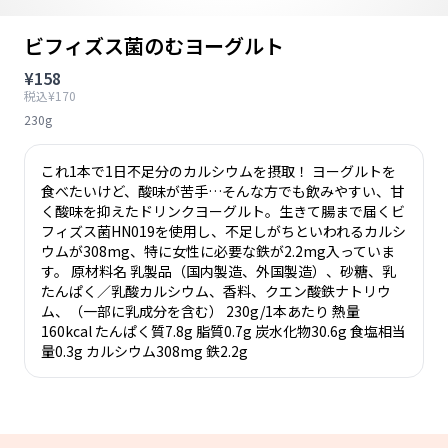
ビフィズス菌のむヨーグルト
¥158
税込¥170
230g
これ1本で1日不足分のカルシウムを摂取！ ヨーグルトを
食べたいけど、酸味が苦手…そんな方でも飲みやすい、甘
く酸味を抑えたドリンクヨーグルト。生きて腸まで届くビ
フィズス菌HN019を使用し、不足しがちといわれるカルシ
ウムが308mg、特に女性に必要な鉄が2.2mg入っていま
す。 原材料名 乳製品（国内製造、外国製造）、砂糖、乳
たんぱく／乳酸カルシウム、香料、クエン酸鉄ナトリウ
ム、（一部に乳成分を含む） 230g/1本あたり 熱量
160kcal たんぱく質7.8g 脂質0.7g 炭水化物30.6g 食塩相当
量0.3g カルシウム308mg 鉄2.2g