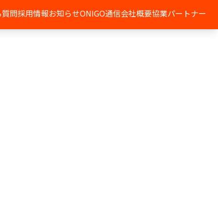
る質問
採用情報
お知らせ
ONIGO通信
会社概要
協業パートナー