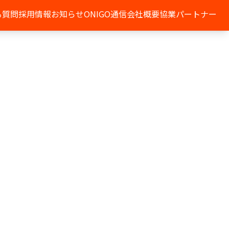
る質問
採用情報
お知らせ
ONIGO通信
会社概要
協業パートナー