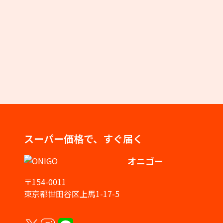
スーパー価格で、すぐ届く
オニゴー
〒154-0011
東京都世田谷区上馬1-17-5