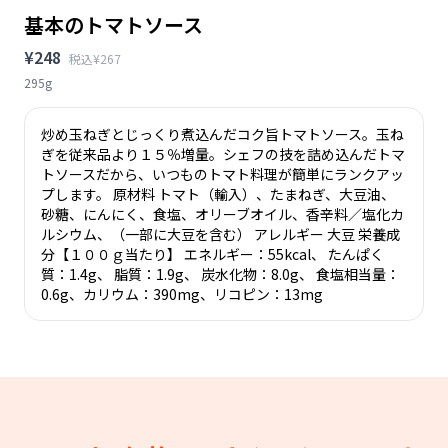
基本のトマトソース
¥248
税込¥267
295g
炒め玉ねぎとじっくり煮込んだコク旨トマトソース。玉ね
ぎを従来品より１５％増量。シェフの技を詰め込んだトマ
トソースだから、いつものトマト料理が簡単にランクアッ
プします。 原材料 トマト（輸入）、たまねぎ、大豆油、
砂糖、にんにく、食塩、オリーブオイル、香辛料／塩化カ
ルシウム、（一部に大豆を含む） アレルギー 大豆 栄養成
分【１００ｇ当たり】 エネルギー：55kcal、 たんぱく
質：1.4g、 脂質：1.9g、 炭水化物：8.0g、 食塩相当量：
0.6g、カリウム：390mg、リコピン：13mg