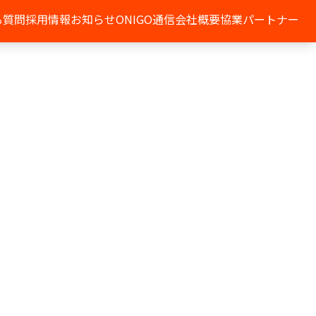
る質問
採用情報
お知らせ
ONIGO通信
会社概要
協業パートナー