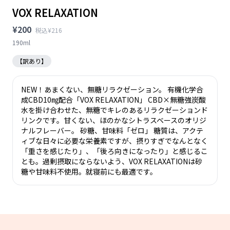
VOX RELAXATION
¥200
税込¥216
190ml
【訳あり】
NEW！あまくない、無糖リラクゼーション。 有機化学合
成CBD10㎎配合「VOX RELAXATION」 CBD×無糖強炭酸
水を掛け合わせた、無糖でキレのあるリラクゼーションド
リンクです。甘くない、ほのかなシトラスベースのオリジ
ナルフレーバー。 砂糖、甘味料「ゼロ」 糖質は、アクテ
ィブな日々に必要な栄養素ですが、摂りすぎでなんとなく
「重さを感じたり」、「後ろ向きになったり」と感じるこ
とも。過剰摂取にならないよう、VOX RELAXATIONは砂
糖や甘味料不使用。就寝前にも最適です。