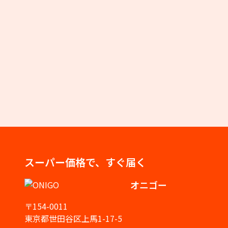
スーパー価格で、すぐ届く
オニゴー
〒154-0011
東京都世田谷区上馬1-17-5