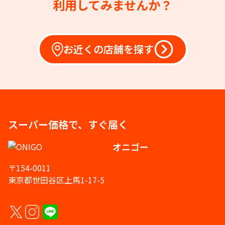
利用してみませんか？
お近くの店舗を探す
スーパー価格で、すぐ届く
オニゴー
〒154-0011
東京都世田谷区上馬1-17-5