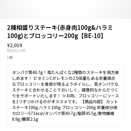
2種相盛りステーキ(赤身肉100g&ハラミ
100g)とブロッコリー200g【BE-10】
¥2,019
税込¥2,180
1個
タンパク質40.7g！高たんぱくな2種類のステーキを両方楽
しめます！ ビタミンCがレモンの2.5倍量もある栄養満点
なブロッコリーを食感が残るようボイルし、高タンパクな
ステーキと合わせることでおいしく、健康的なからだづく
りをサポートいたします！ ※お肉、ブロッコリーにソース
を1つずつかけるのがオススメです。 【商品内容】 カット
ステーキ100g.ハラミ100g.ブロッコリー200g 栄養成分値
カロリー571kcal/タンパク質40.7g/脂質45.5g/食物繊維
8.9g/糖質2.1g