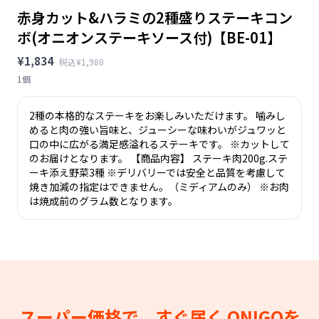
赤身カット&ハラミの2種盛りステーキコン
ボ(オニオンステーキソース付)【BE-01】
¥1,834
税込¥1,980
1個
2種の本格的なステーキをお楽しみいただけます。 噛みし
めると肉の強い旨味と、ジューシーな味わいがジュワッと
口の中に広がる満足感溢れるステーキです。 ※カットして
のお届けとなります。 【商品内容】 ステーキ肉200g.ステ
ーキ添え野菜3種 ※デリバリーでは安全と品質を考慮して
焼き加減の指定はできません。（ミディアムのみ） ※お肉
は焼成前のグラム数となります。
スーパー価格で、すぐ届く
ONIGOを