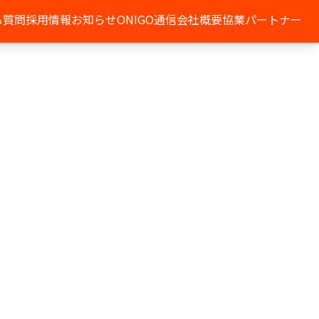
る質問
採用情報
お知らせ
ONIGO通信
会社概要
協業パートナー